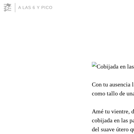
A LAS 6 Y PICO
Con tu ausencia 
como tallo de una
Amé tu vientre, 
cobijada en las p
del suave útero q