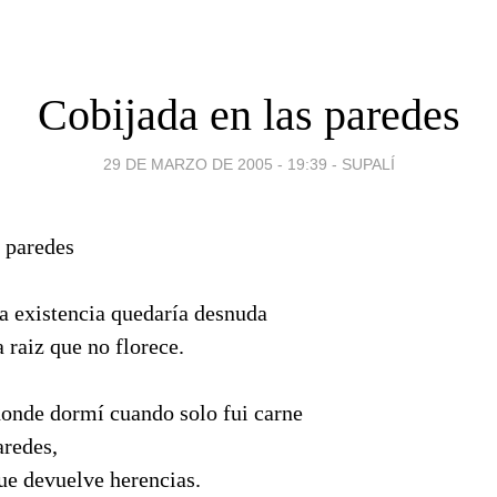
Cobijada en las paredes
29 DE MARZO DE 2005 - 19:39
-
SUPALÍ
la existencia quedaría desnuda
 raiz que no florece.
donde dormí cuando solo fui carne
aredes,
ue devuelve herencias.