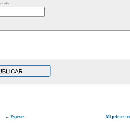
strado.
← Esperar
Mi primer tex