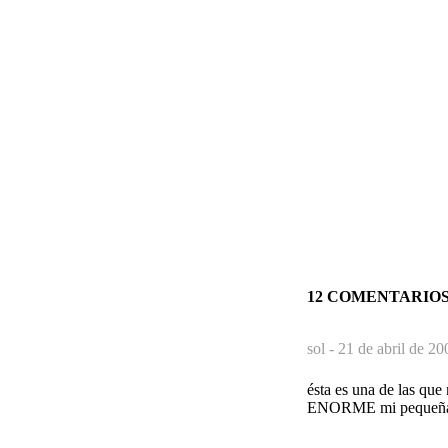
12 COMENTARIO
sol -
21 de abril de 20
ésta es una de las qu
ENORME mi pequeña 