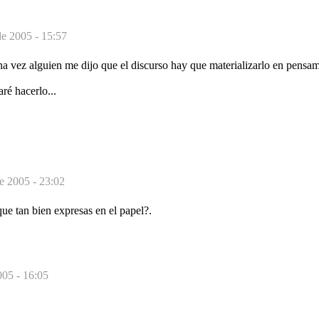
e 2005 - 15:57
a vez alguien me dijo que el discurso hay que materializarlo en pensam
ré hacerlo...
e 2005 - 23:02
ue tan bien expresas en el papel?.
005 - 16:05