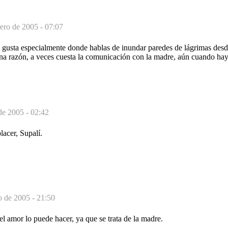
rero de 2005 - 07:07
 gusta especialmente donde hablas de inundar paredes de lágrimas desde
una razón, a veces cuesta la comunicación con la madre, aún cuando hay
de 2005 - 02:42
acer, Supalí.
o de 2005 - 21:50
el amor lo puede hacer, ya que se trata de la madre.